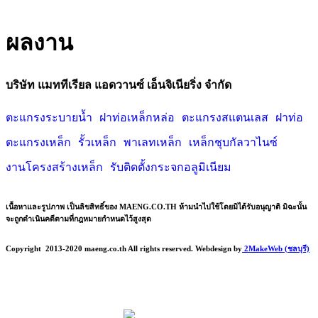
ผลงาน
บริษัท แมททีเรียล แอดวานซ์ เอ็นจิเนียริ่ง จำกัด
ตะแกรงระบายน้ำ
ฝาท่อเหล็กหล่อ
ตะแกรงสแตนเลส
ฝาท่อ
ตะแกรงเหล็ก
รั้วเหล็ก
พาเลทเหล็ก
เหล็กชุบกัลวาไนซ์
งานโครงสร้างเหล็ก
รับติดตั้งกระจกอลูมิเนียม
เนื้อหาและรูปภาพ เป็นลิขสิทธิ์ของ MAENG.CO.TH ห้ามนำไปใช้โดยมิได้รับอนุญาติ มิฉะนั้น
จะถูกดำเนินคดีตามที่กฎหมายกำหนดไว้สูงสุด
Copyright
2013-2020 maeng.co.th All rights reserved. Webdesign by
2MakeWeb (ชลบุรี)