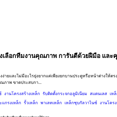
องเลือกทีมงานคุณภาพ การันตีด้วยฝืมือ และ
่องง่ายและไม่มีอะไรยุ่งยากแค่เพียงยกบานประตูหรือหน้าต่างให้ตรง
มีคุณภาพ ขาดประสบกา...
์
งานโครงสร้างเหล็ก
รับติดตั้งกระจกอลูมิเนียม
สแตนเลส
เหล็
ะแกรงเหล็ก
รั้วเหล็ก
พาเลทเหล็ก
เหล็กชุบกัลวาไนซ์
งานโครงส