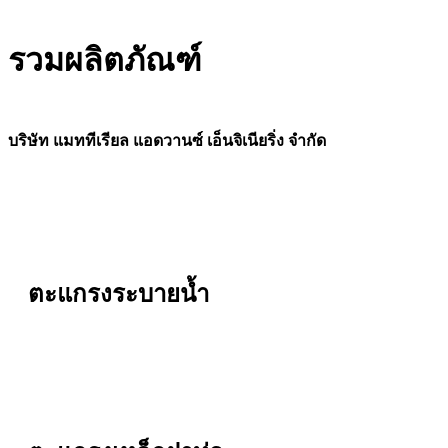
รวมผลิตภัณฑ์
บริษัท แมททีเรียล แอดวานซ์ เอ็นจิเนียริ่ง จำกัด
ตะแกรงระบายน้ำ