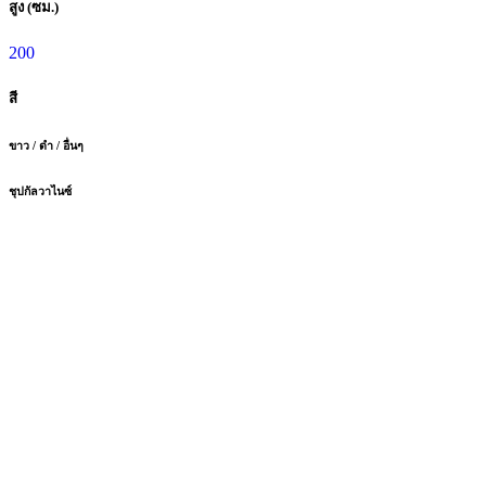
สูง (ซม.)
200
สี
ขาว / ดำ / อื่นๆ
ชุปกัลวาไนซ์