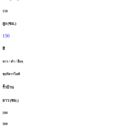
150
สูง (ซม.)
150
สี
ขาว / ดำ / อื่นๆ
ชุปกัลวาไนซ์
รั้วบ้าน
ยาว (ซม.)
200
300