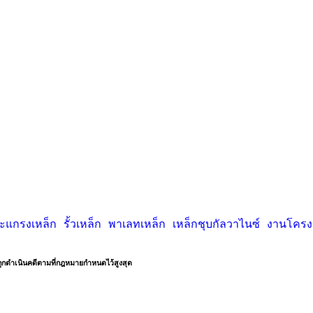
ะแกรงเหล็ก
รั้วเหล็ก
พาเลทเหล็ก
เหล็กชุบกัลวาไนซ์
งานโครงส
ถูกดำเนินคดีตามที่กฎหมายกำหนดไว้สูงสุด