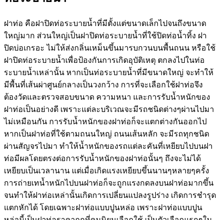
ฝาท่อ คือฝาปิดท่อระบายน้ำที่มีตั้งแต่ขนาดเล็กไปจนถึงขนาด
ใหญ่มาก ส่วนใหญ่เป็นฝาปิดท่อระบายน้ำที่ใช้ปิดท่อน้ำทิ้ง ฝา
ปิดบ่อเกรอะ ไม่ให้ส่งกลิ่นเหม็นขึ้นมารบกวนบนพื้นถนน หรือใช้
ฝาปิดท่อระบายน้ำเพื่อป้องกันการเกิดอุบัติเหตุ ตกลงไปในท่อ
ระบายน้ำเหล่านั้น หากเป็นท่อระบายน้ำที่มีขนาดใหญ่ จะทำให้
มีพื้นที่เส้นผ่าศูนย์กลางเป็นวงกว้าง การที่จะเลือกใช้ฝาท่อจึง
ต้องวัดและตรวจสอบขนาด ความหนา และการรับน้ำหนักของ
ฝาท่อเป็นอย่างดี เพราะแต่ละบริเวณจะมีรถชนิดต่างๆผ่านไปมา
ไม่เหมือนกัน การรับน้ำหนักของฝาท่อก็จะแตกต่างกันออกไป
หากเป็นฝาท่อที่ใช้ตามถนนใหญ่ ถนนเส้นหลัก จะมีรถทุกชนิด
ผ่านสัญจรไปมา ทำให้น้ำหนักของรถแต่ละคันที่เหยียบไปบนฝา
ท่อมีผลโดยตรงต่อการรับน้ำหนักของฝาท่อนั้นๆ ถึงจะไม่ได้
เหยียบเป็นเวลานาน แต่เมื่อเกิดแรงเหยียบขึ้นนานๆหลายๆครั้ง
การถ่ายเทน้ำหนักไปบนฝาท่อก็จะถูกแรงกดลงบนฝาท่อมากขึ้น
จนทำให้ฝาท่อเหล่านั้นเกิดการเปลี่ยนแปลงรูปร่าง เกิดการชำรุด
แตกหักได้ โดยเฉพาะฝาท่อแบบปูนหล่อ เพราะฝาท่อแบบปูน
หล่อนี้เป็นฝาท่อราคาถูกที่คนนิยมเลือกใช้ เป็นตัวเลือกแรกๆใน