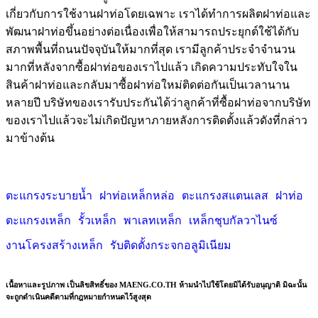
เกี่ยวกับการใช้งานฝาท่อโดยเฉพาะ เราได้ทำการผลิตฝาท่อและ
พัฒนาฝาท่อขึ้นอย่างต่อเนื่องเพื่อให้สามารถประยุกต์ใช้ได้กับ
สภาพพื้นที่ถนนปัจจุบันให้มากที่สุด เรามีลูกค้าประจำจำนวน
มากที่หลังจากซื้อฝาท่อของเราไปแล้ว เกิดความประทับใจใน
สินค้าฝาท่อและกลับมาซื้อฝาท่อใหม่ติดต่อกันเป็นเวลานาน
หลายปี บริษัทของเรารับประกันได้ว่าลูกค้าที่ซื้อฝาท่อจากบริษัท
ของเราไปแล้วจะไม่เกิดปัญหาภายหลังการติดตั้งแล้วดังที่กล่าว
มาข้างต้น
ความสูงรั้วแหลมกันขโมย
เหล็กขึ้นราคามองหาวัสดุอื่นทดแทน ฝาท่อเหล็ก
ตะแกรงระบายน้ำ
ฝาท่อเหล็กหล่อ
ตะแกรงสแตนเลส
ฝาท่อ
ฝาท่อเหล็กหล่อกับการรับน้ำหนักรถยนต์วิ่งผ่าน
10/12/64
หล่อเปลี่ยนเป็นฝาท่อไฟเบอร์กลาส
ตะแกรงเหล็ก
รั้วเหล็ก
พาเลทเหล็ก
เหล็กชุบกัลวาไนซ์
18/07/63
งานโครงสร้างเหล็ก
รับติดตั้งกระจกอลูมิเนียม
20/08/63
เนื้อหาและรูปภาพ เป็นลิขสิทธิ์ของ MAENG.CO.TH ห้ามนำไปใช้โดยมิได้รับอนุญาติ มิฉะนั้น
จะถูกดำเนินคดีตามที่กฎหมายกำหนดไว้สูงสุด