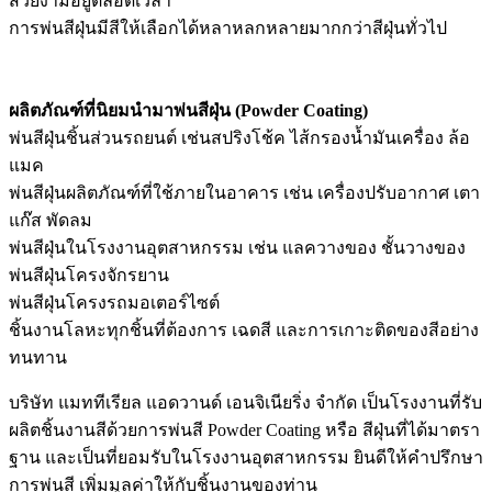
สวยงามอยู่ตลอดเวลา
การพ่นสีฝุ่นมีสีให้เลือกได้หลาหลกหลายมากกว่าสีฝุ่นทั่วไป
ผลิตภัณฑ์ที่นิยมนำมา
พ่นสีฝุ่น (Powder Coating)
พ่นสีฝุ่นชิ้นส่วนรถยนต์ เช่นสปริงโช้ค ไส้กรองน้ำมันเครื่อง ล้อ
แมค
พ่นสีฝุ่นผลิตภัณฑ์ที่ใช้ภายในอาคาร เช่น เครื่องปรับอากาศ เตา
แก๊ส พัดลม
พ่นสีฝุ่นในโรงงานอุตสาหกรรม เช่น แลควางของ ชั้นวางของ
พ่นสีฝุ่นโครงจักรยาน
พ่นสีฝุ่นโครงรถมอเตอร์ไซต์
ชิ้นงานโลหะทุกชิ้นที่ต้องการ เฉดสี และการเกาะติดของสีอย่าง
ทนทาน
บริษัท แมททีเรียล แอดวานด์ เอนจิเนียริ่ง จำกัด เป็นโรงงานที่รับ
ผลิตชิ้นงานสีด้วยการพ่นสี Powder Coating หรือ สีฝุ่นที่ได้มาตรา
ฐาน และเป็นที่ยอมรับในโรงงานอุตสาหกรรม ยินดีให้คำปรึกษา
การพ่นสี เพิ่มมูลค่าให้กับชิ้นงานของท่าน