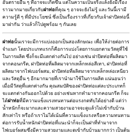
อันตรายอื่น ๆ ที่อาจจะเกิดขึ้น แต่ในความเป็นจริงแล้งยังมีเรื่อง
ราวมากมายเกี่ยวกับ
ฝาท่อ
ที่คุณ ๆ อาจจะยังไม่รู้ และวันนี้เรามี
ความรู้ดี ๆ ที่มีประโยชน์ ซึ่งเป็นเรื่องราวที่เกี่ยวกับเจ้าฝาปิดท่อนี้
มาฝากัน ว่าแล้วก็ไปดูพร้อม ๆ กันเลย
ฝาท่อ
นั้นเราจะมีการแบ่งออกเป็นสองลักษณะ เพื่อให้ง่ายต่อการ
จำแนก โดยประเภทแรกก็คือการแบ่งโดยการแยกตามวัสดุที่ใช้
ในการผลิต ซึ่งก็จะมีแตกต่างกันไป อย่างเช่น ฝาปิดท่อที่ผลิตมา
จากคอนกรีต, ฝาปิดท่อที่ผลิตมาจากเหล็กหล่อสีเทา, ฝาปิดท่อที่
ผลิตมาจากไฟเบอร์ผสม, ฝาปิดท่อที่ผลิตมาจากเหล็กหล่อเหนียว
และวัสดุอื่น ๆ อีกมากมายที่เรานำมาใช้ในการผลิต แน่นอนว่า
เมื่อมีวัสดุที่แตกต่างกัน คุณสมบัติของฝาปิดท่อแต่ละประเภทก็
จะแตกต่างกันออกไปด้วย อย่างเช่นหากทำมาจากคอนกรีต ก็จะ
ได้
ฝาท่อ
ที่มีความแข็งแรงทนทานต่อแรงกดทับได้อย่างดี แต่ว่า
น้ำหนักก็จะมากและความสวยงามอาจจะดูแล้วไม่เข้ากับบ้าน
สักเท่าไร หรือถ้าเราไม่ได้เน้นที่ความแข็งแรงหรือความทนทาน
ต่อการรับน้ำหนักฝาปิดท่อที่แนะนำก็จะเป็นฝาที่ทำมาจาก
ไฟเบอร์ผสมซึ่งมีความสวยงามและดูเข้ากับบ้านมากกว่า เป็นต้น